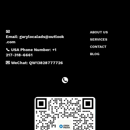
📧
ABOUT US
Email:
garylocalads@outlook
SERVICES
.com
CONTACT
📞 USA Phone Number: +1
BLOG
217-318-6661
💌 WeChat: QW13828777726