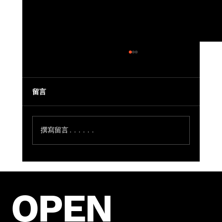
留言
撰寫留言......
美国餐馆八月份生意下滑如何应对？本地
化推广助力餐饮稳住客源
OPEN